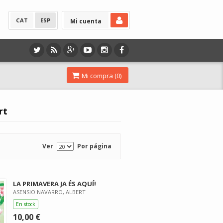
CAT
ESP
Mi cuenta
Mi compra (
0
)
rt
Ver
Por página
LA PRIMAVERA JA ÉS AQUÍ!
ASENSIO NAVARRO, ALBERT
En stock
10,00 €