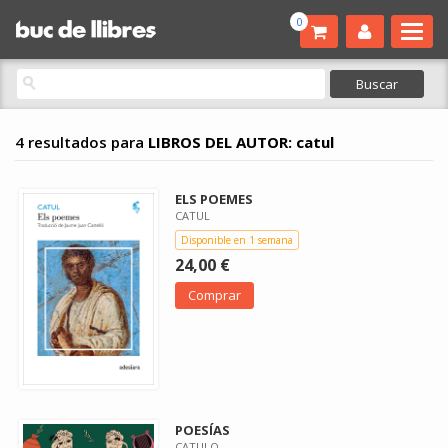
0
4 resultados para
LIBROS DEL AUTOR: catul
ELS POEMES
CATUL
Disponible en 1 semana
24,00 €
Comprar
POESÍAS
CATULO