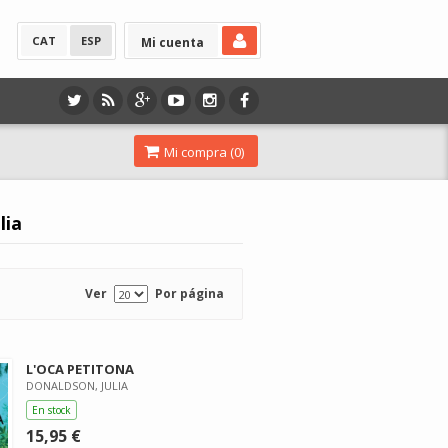
CAT
ESP
Mi cuenta
Mi compra (
0
)
lia
Ver
Por página
L'OCA PETITONA
DONALDSON, JULIA
En stock
15,95 €