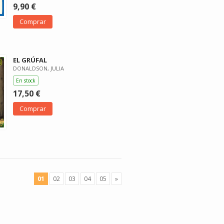
9,90 €
Comprar
EL GRÚFAL
DONALDSON, JULIA
En stock
17,50 €
Comprar
01
02
03
04
05
»