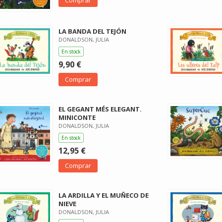
Comprar
LA BANDA DEL TEJÓN
DONALDSON, JULIA
En stock
9,90 €
Comprar
EL GEGANT MÉS ELEGANT.
MINICONTE
DONALDSON, JULIA
En stock
12,95 €
Comprar
LA ARDILLA Y EL MUÑECO DE
NIEVE
DONALDSON, JULIA