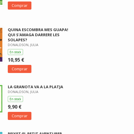
Comprar
QUINA ESCOMBRA MES GUAPA!
QUI S'AMAGA DARRERE LES
SOLAPES?
DONALDSON, JULIA
En stock
10,95 €
Comprar
LA GRANOTA VA A LA PLATJA
DONALDSON, JULIA
En stock
9,90 €
Comprar
PEIXET:EL PETIT AVENTURER