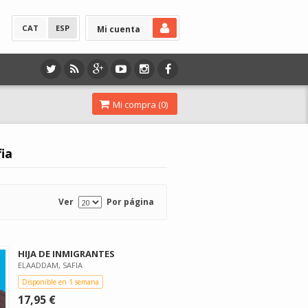
CAT
ESP
Mi cuenta
Mi compra (
0
)
ia
Ver
Por página
HIJA DE INMIGRANTES
ELAADDAM, SAFIA
Disponible en 1 semana
17,95 €