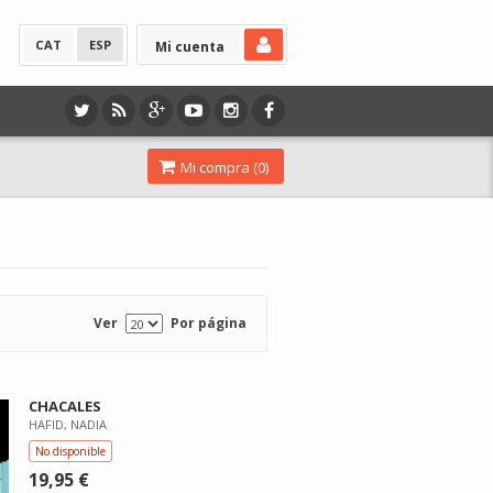
CAT
ESP
Mi cuenta
Mi compra (
0
)
Ver
Por página
CHACALES
HAFID, NADIA
No disponible
19,95 €