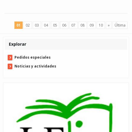
01
02
03
04
05
06
07
08
09
10
»
Última
Explorar
Pedidos especiales
Noticias y actividades