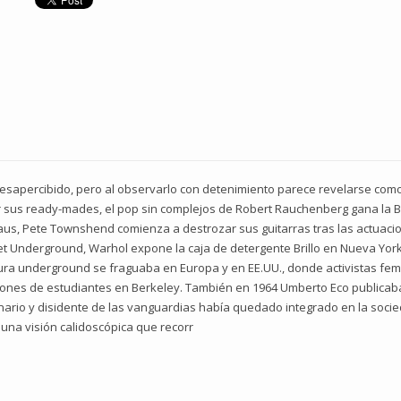
desapercibido, pero al observarlo con detenimiento parece revelarse com
sus ready-mades, el pop sin complejos de Robert Rauchenberg gana la Bi
aus, Pete Townshend comienza a destrozar sus guitarras tras las actuacio
lvet Underground, Warhol expone la caja de detergente Brillo en Nueva Yo
ura underground se fraguaba en Europa y en EE.UU., donde activistas femini
nes de estudiantes en Berkeley. También en 1964 Umberto Eco publicaba
nario y disidente de las vanguardias había quedado integrado en la soci
 una visión calidoscópica que recorr