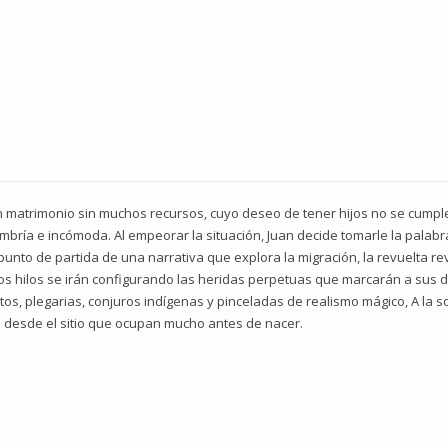
n matrimonio sin muchos recursos, cuyo deseo de tener hijos no se cump
ía e incómoda. Al empeorar la situación, Juan decide tomarle la palabra a 
punto de partida de una narrativa que explora la migración, la revuelta r
stos hilos se irán configurando las heridas perpetuas que marcarán a sus
tos, plegarias, conjuros indígenas y pinceladas de realismo mágico, A la 
 desde el sitio que ocupan mucho antes de nacer.