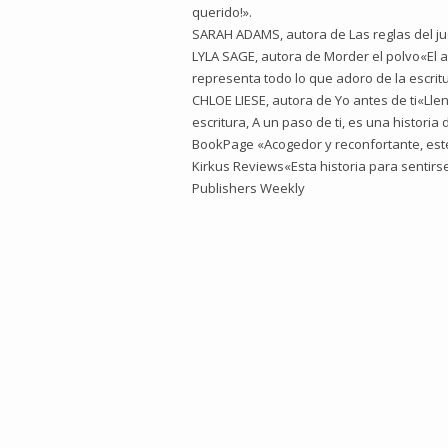
querido!».
SARAH ADAMS, autora de Las reglas del j
LYLA SAGE, autora de Morder el polvo«El a
representa todo lo que adoro de la escri
CHLOE LIESE, autora de Yo antes de ti«Lle
escritura, A un paso de ti, es una histori
BookPage «Acogedor y reconfortante, este
Kirkus Reviews«Esta historia para sentirs
Publishers Weekly