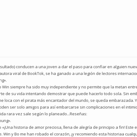
sultado) conducen a una joven a dar el paso para confiar en alguien nue
ora viral de BookTok, se ha ganado a una legión de lectores internaciona
ng».
 Win siempre ha sido muy independiente y no permite que la metan ent
rte de su vida intentando demostrar que puede hacerlo todo sola. Sin e
oche loca con el pirata más encantador del mundo, se queda embarazada. 
den ser solo amigos para así embarcarse sin complicaciones en el intimid
ida rara vez sale según lo planeado...Reseñas:
oung».
Una historia de amor preciosa, llena de alegría de principio a fin! Este es
e. Win y Bo me han robado el corazón, ¡y recomiendo esta historiaa cualq