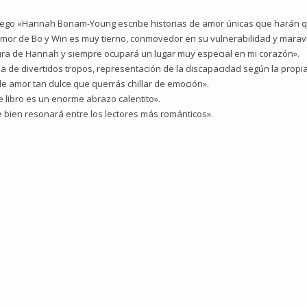
uego «Hannah Bonam-Young escribe historias de amor únicas que harán q
mor de Bo y Win es muy tierno, conmovedor en su vulnerabilidad y maravil
tura de Hannah y siempre ocupará un lugar muy especial en mi corazón».
na de divertidos tropos, representación de la discapacidad según la prop
a de amor tan dulce que querrás chillar de emoción».
 libro es un enorme abrazo calentito».
e bien resonará entre los lectores más románticos».