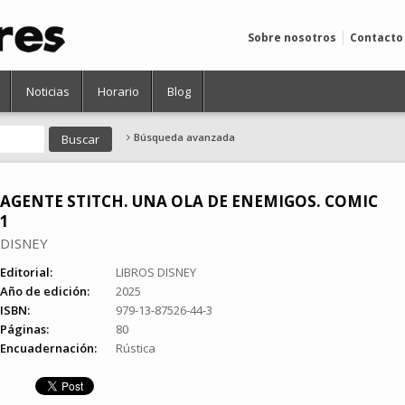
Sobre nosotros
Contacto
Noticias
Horario
Blog
Búsqueda avanzada
AGENTE STITCH. UNA OLA DE ENEMIGOS. COMIC
1
DISNEY
Editorial:
LIBROS DISNEY
Año de edición:
2025
ISBN:
979-13-87526-44-3
Páginas:
80
Encuadernación:
Rústica