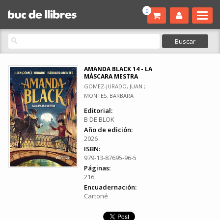
0
AMANDA BLACK 14 - LA
MÀSCARA MESTRA
GOMEZ-JURADO, JUAN ;
MONTES, BARBARA
Editorial:
B DE BLOK
Año de edición:
2026
ISBN:
979-13-87695-96-5
Páginas:
216
Encuadernación:
Cartoné