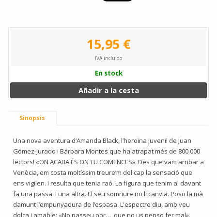
15,95 €
IVA incluido
En stock
Añadir a la cesta
Sinopsis
Una nova aventura d’Amanda Black, l’heroïna juvenil de Juan
Gómez-Jurado i Bárbara Montes que ha atrapat més de 800.000
lectors! «ON ACABA ÉS ON TU COMENCES». Des que vam arribar a
Venècia, em costa moltíssim treure’m del cap la sensació que
ens vigilen. I resulta que tenia raó. La figura que tenim al davant
fa una passa. I una altra. El seu somriure no li canvia. Poso la mà
damunt l’empunyadura de l’espasa. L'espectre diu, amb veu
dolça i amable: «No passeu por…, que no us penso fer mal».