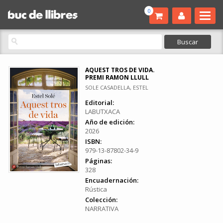
0
AQUEST TROS DE VIDA.
PREMI RAMON LLULL
SOLE CASADELLA, ESTEL
Editorial:
LABUTXACA
Año de edición:
2026
ISBN:
979-13-87802-34-9
Páginas:
328
Encuadernación:
Rústica
Colección:
NARRATIVA