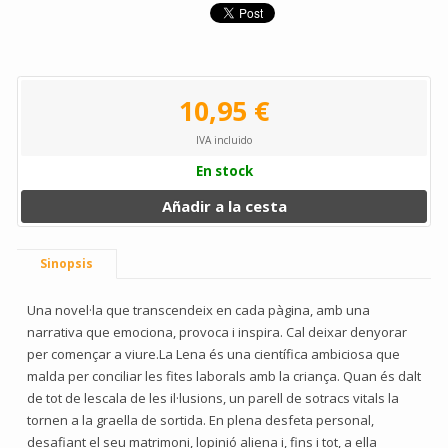
10,95 €
IVA incluido
En stock
Añadir a la cesta
Sinopsis
Una novel·la que transcendeix en cada pàgina, amb una
narrativa que emociona, provoca i inspira. Cal deixar denyorar
per començar a viure.La Lena és una científica ambiciosa que
malda per conciliar les fites laborals amb la criança. Quan és dalt
de tot de lescala de les il·lusions, un parell de sotracs vitals la
tornen a la graella de sortida. En plena desfeta personal,
desafiant el seu matrimoni, lopinió aliena i, fins i tot, a ella