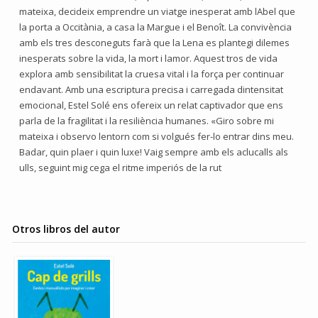
mateixa, decideix emprendre un viatge inesperat amb lAbel que
la porta a Occitània, a casa la Margue i el Benoît. La convivència
amb els tres desconeguts farà que la Lena es plantegi dilemes
inesperats sobre la vida, la mort i lamor. Aquest tros de vida
explora amb sensibilitat la cruesa vital i la força per continuar
endavant. Amb una escriptura precisa i carregada dintensitat
emocional, Estel Solé ens ofereix un relat captivador que ens
parla de la fragilitat i la resiliència humanes. «Giro sobre mi
mateixa i observo lentorn com si volgués fer-lo entrar dins meu.
Badar, quin plaer i quin luxe! Vaig sempre amb els aclucalls als
ulls, seguint mig cega el ritme imperiós de la rut
Otros libros del autor