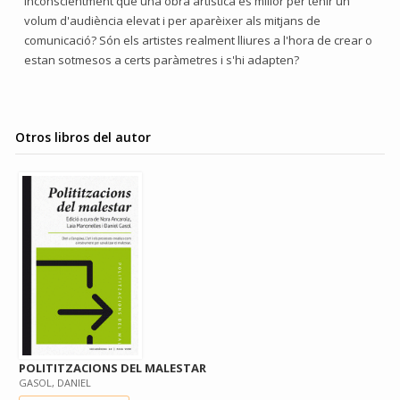
inconscientment que una obra artística és millor per tenir un
volum d'audiència elevat i per aparèixer als mitjans de
comunicació? Són els artistes realment lliures a l'hora de crear o
estan sotmesos a certs paràmetres i s'hi adapten?
Otros libros del autor
POLITITZACIONS DEL MALESTAR
GASOL, DANIEL