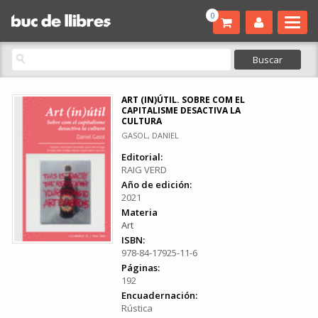
0
ART (IN)ÚTIL. SOBRE COM EL
CAPITALISME DESACTIVA LA
CULTURA
GASOL, DANIEL
Editorial:
RAIG VERD
Año de edición:
2021
Materia
Art
ISBN:
978-84-17925-11-6
Páginas:
192
Encuadernación:
Rústica