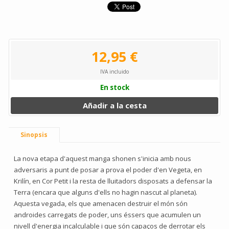
12,95 €
IVA incluido
En stock
Añadir a la cesta
Sinopsis
La nova etapa d'aquest manga shonen s'inicia amb nous
adversaris a punt de posar a prova el poder d'en Vegeta, en
Krilín, en Cor Petit i la resta de lluitadors disposats a defensar la
Terra (encara que alguns d'ells no hagin nascut al planeta).
Aquesta vegada, els que amenacen destruir el món són
androides carregats de poder, uns éssers que acumulen un
nivell d'energia incalculable i que són capaços de derrotar els