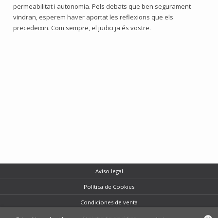
permeabilitat i autonomia. Pels debats que ben segurament
vindran, esperem haver aportat les reflexions que els
precedeixin. Com sempre, el judici ja és vostre.
Aviso legal
Política de Cookies
Condiciones de venta
Protección de datos