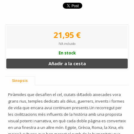
21,95 €
IVA incluido
En stock
Añadir a la cesta
Sinopsis
Piràmides que desafien el cel, ciutats dÆadob aixecades vora
grans rius, temples dedicats als déus, guerrers, invents i formes
de vida que encara avui continuen presents.Un recorregut per
les civilitzacions més influents de la història amb una proposta
visual potent i narrativa, en què cada doble pàgina es converteix
en una finestra a un altre món. Egipte, Grècia, Roma, la Xina, els