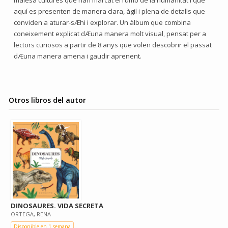
maiesà cultures que han marcat el rumb de la humanitat i que
aquí es presenten de manera clara, àgil i plena de detalls que
conviden a aturar-sÆhi i explorar. Un àlbum que combina
coneixement explicat dÆuna manera molt visual, pensat per a
lectors curiosos a partir de 8 anys que volen descobrir el passat
dÆuna manera amena i gaudir aprenent.
Otros libros del autor
DINOSAURES. VIDA SECRETA
ORTEGA, RENA
Disponible en 1 semana