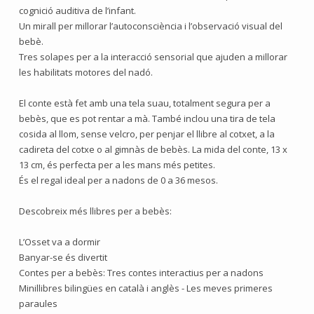
cognició auditiva de l’infant.
Un mirall per millorar l’autoconsciència i l’observació visual del
bebè.
Tres solapes per a la interacció sensorial que ajuden a millorar
les habilitats motores del nadó.
El conte està fet amb una tela suau, totalment segura per a
bebès, que es pot rentar a mà. També inclou una tira de tela
cosida al llom, sense velcro, per penjar el llibre al cotxet, a la
cadireta del cotxe o al gimnàs de bebès. La mida del conte, 13 x
13 cm, és perfecta per a les mans més petites.
És el regal ideal per a nadons de 0 a 36 mesos.
Descobreix més llibres per a bebès:
L’Osset va a dormir
Banyar-se és divertit
Contes per a bebès: Tres contes interactius per a nadons
Minillibres bilingües en català i anglès - Les meves primeres
paraules