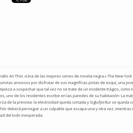
landés Ari Thór.«Una de las mejores series de novela negra.» The New Yor
 turistas ansiosos por disfrutar de sus magníficas pistas de esquí, una jo
 empieza a sospechar que tal vez no se trate de un incidente trágico, com
os, uno de los residentes escribe en las paredes de su habitación: La ma
za de la prevista: la electricidad queda cortada y Siglufjörður se queda 
hór deberá perseguir a un culpable que escapa una y otra vez, mientras i
dad del todo inesperada.