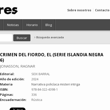
Sobre nosotros
Contacto
Noticias
Horario
Blog
Búsqueda avanzada
CRIMEN DEL FIORDO, EL (SERIE ISLANDIA NEGRA
6)
JONASSON, RAGNAR
Editorial:
SEIX BARRAL
Año de edición:
2024
Materia
Narrativa policíaca misteri intriga
ISBN:
978-84-322-4398-1
Páginas:
336
Encuadernación:
Rústica