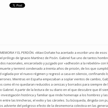
MEMORIA Y EL PERDÓN. «Mavi Doñate ha acertado a escribir uno de esos l
el prólogo de Ignacio Martínez de Pisón. Gabriel fue uno de tantos hombres
dos nacionales, encarcelado y juzgado por «adhesión a la rebelión» con 
 de muerte y terminó condenado a treinta años de prisión, de los que cump
d vigilada por el nuevo régimen y regresó a casa en silencio, confinando
marrones. Mientras en España empezaban a soplar vientos de cambio, Gab
ros como él no quedaran reducidos a cenizas y borrados para siempre de la
Gabriel. A partir de la lectura de su diario en el que descubre que él s
vestigación histórica y familiar que rinde homenaje a los hombres y las
entre las trincheras, el exilio y las cárceles. Su búsqueda, dirigida con pu
s advierte del peligroso efecto de la desmemoria colectiva en las genera