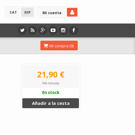
CAT
ESP
Mi cuenta
Mi compra (
0
)
21,90 €
IVA incluido
En stock
Añadir a la cesta