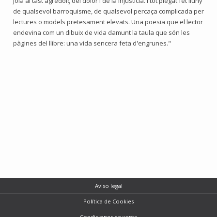
joia al tast agredolç del dolor i de la injustícia. I tot plegat fet lluny
de qualsevol barroquisme, de qualsevol percaça complicada per
lectures o models pretesament elevats. Una poesia que el lector
endevina com un dibuix de vida damunt la taula que són les
pàgines del llibre: una vida sencera feta d'engrunes."
Aviso legal
Política de Cookies
Condiciones de venta