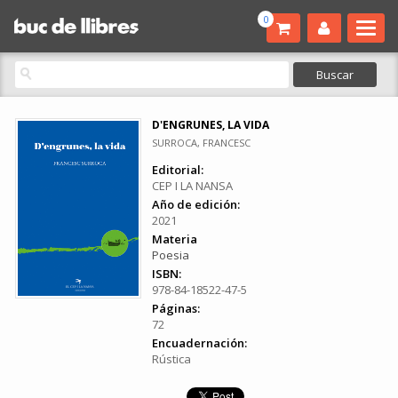
0
D'ENGRUNES, LA VIDA
SURROCA, FRANCESC
Editorial:
CEP I LA NANSA
Año de edición:
2021
Materia
Poesia
ISBN:
978-84-18522-47-5
Páginas:
72
Encuadernación:
Rústica