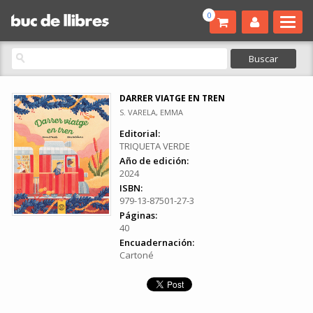
0
DARRER VIATGE EN TREN
S. VARELA, EMMA
Editorial:
TRIQUETA VERDE
Año de edición:
2024
ISBN:
979-13-87501-27-3
Páginas:
40
Encuadernación:
Cartoné