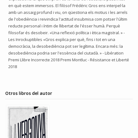
en què estem immersos. El filòsof Frédéric Gros ens interpel·la
amb un assaig profund i viu, on qüestiona els motius i les arrels
de l'obediència i reivindica l'actitud insubmisa com potser l'últim
reducte personal i íntim de llibertat de l'ésser humà. Perquè
filosofar és desobeir. «Una reflexió política i ètica magistral. » -
Les Inrockuptibles «Gros explica per què, fins i tot en una
democràcia, la desobediència pot ser legítima. Encara més: la
desobediència podria ser l'essència del ciutadà. » - Libération
Premi Llibre Incorrecte 2018 Premi Montluc - Résistance et Liberté
2018
Otros libros del autor