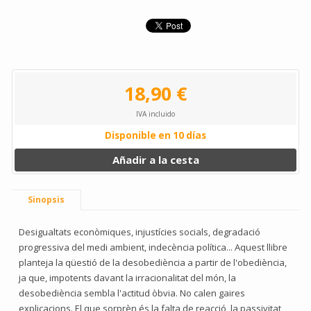
18,90 €
IVA incluido
Disponible en 10 días
Añadir a la cesta
Sinopsis
Desigualtats econòmiques, injustícies socials, degradació
progressiva del medi ambient, indecència política... Aquest llibre
planteja la qüestió de la desobediència a partir de l'obediència,
ja que, impotents davant la irracionalitat del món, la
desobediència sembla l'actitud òbvia. No calen gaires
explicacions. El que sorprèn és la falta de reacció, la passivitat