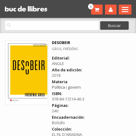
0
DESOBEIR
GROS, FRÉDÉRIC
Editorial:
ANGLE
Año de edición:
2018
Materia
Política i govern
ISBN:
978-84-17214-46-3
Páginas:
240
Encuadernación:
Bolsillo
Colección:
EL FIL D'ARIADNA