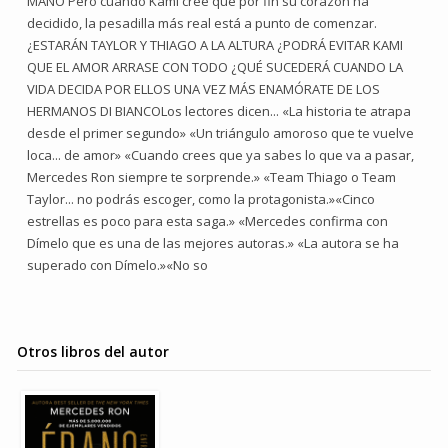
MANO Pero cuando Kami cree que por fin su corazón ha
decidido, la pesadilla más real está a punto de comenzar.
¿ESTARÁN TAYLOR Y THIAGO A LA ALTURA ¿PODRÁ EVITAR KAMI
QUE EL AMOR ARRASE CON TODO ¿QUÉ SUCEDERÁ CUANDO LA
VIDA DECIDA POR ELLOS UNA VEZ MÁS ENAMÓRATE DE LOS
HERMANOS DI BIANCOLos lectores dicen... «La historia te atrapa
desde el primer segundo» «Un triángulo amoroso que te vuelve
loca... de amor» «Cuando crees que ya sabes lo que va a pasar,
Mercedes Ron siempre te sorprende.» «Team Thiago o Team
Taylor... no podrás escoger, como la protagonista.»«Cinco
estrellas es poco para esta saga.» «Mercedes confirma con
Dímelo que es una de las mejores autoras.» «La autora se ha
superado con Dímelo.»«No so
Otros libros del autor