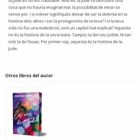
la Jude en un lloc habitable. Amb ell, la Jude va descobrir una
cosa que no hauria imaginat mai: la possibilitat de mirar-se
sense por. I si créixer signifiqués deixar de ser la dolenta en la
història dels altres i ser la protagonista de la teva? I si la teva
vida no fos una maledicció, sinó un capítol mal explicat? Aquesta
no és la història de la seva mare. Tampoc la del seu poble. Ni tan
sols la de l’Isaac. Per primer cop, aquesta és la història de la
Jude.
Otros libros del autor