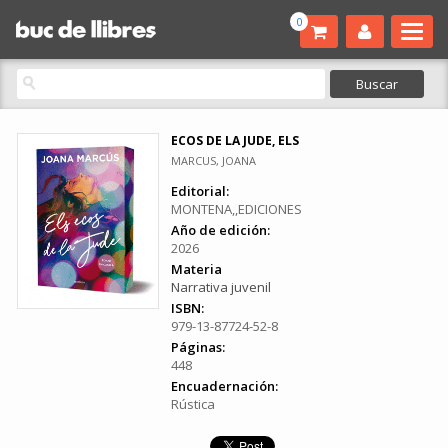
0
ECOS DE LA JUDE, ELS
MARCUS, JOANA
Editorial:
MONTENA,,EDICIONES
Año de edición:
2026
Materia
Narrativa juvenil
ISBN:
979-13-87724-52-8
Páginas:
448
Encuadernación:
Rústica