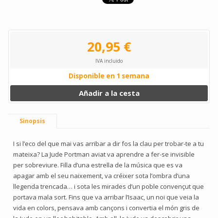
20,95 €
IVA incluido
Disponible en 1 semana
Añadir a la cesta
Sinopsis
I si l’eco del que mai vas arribar a dir fos la clau per trobar-te a tu
mateixa? La Jude Portman aviat va aprendre a fer-se invisible
per sobreviure. Filla d’una estrella de la música que es va
apagar amb el seu naixement, va créixer sota l’ombra d’una
llegenda trencada… i sota les mirades d’un poble convençut que
portava mala sort. Fins que va arribar l’Isaac, un noi que veia la
vida en colors, pensava amb cançons i convertia el món gris de