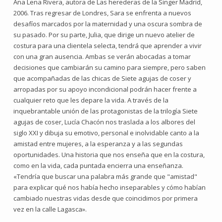
Ana Lena Rivera, autora de Las herederas de la Singer Madrid,
2006. Tras regresar de Londres, Sara se enfrenta a nuevos
desafíos marcados por la maternidad y una oscura sombra de
su pasado. Por su parte, Julia, que dirige un nuevo atelier de
costura para una clientela selecta, tendrá que aprender a vivir
con una gran ausencia. Ambas se verán abocadas a tomar
decisiones que cambiarán su camino para siempre, pero saben
que acompañadas de las chicas de Siete agujas de coser y
arropadas por su apoyo incondicional podrán hacer frente a
cualquier reto que les depare la vida. A través de la
inquebrantable unión de las protagonistas de la trilogía Siete
agujas de coser, Lucía Chacón nos traslada a los albores del
siglo XXI y dibuja su emotivo, personal e inolvidable canto a la
amistad entre mujeres, a la esperanza y a las segundas
oportunidades. Una historia que nos enseña que en la costura,
como en la vida, cada puntada encierra una enseñanza.
«Tendría que buscar una palabra más grande que "amistad"
para explicar qué nos había hecho inseparables y cómo habían
cambiado nuestras vidas desde que coincidimos por primera
vez en la calle Lagasca».