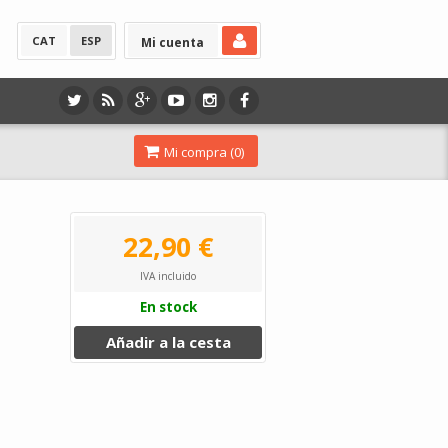
CAT
ESP
Mi cuenta
Mi compra (
0
)
22,90 €
IVA incluido
En stock
Añadir a la cesta