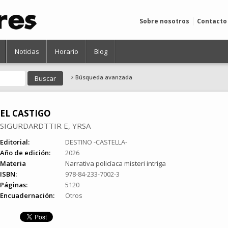
Sobre nosotros
Contacto
Noticias
Horario
Blog
Búsqueda avanzada
EL CASTIGO
SIGURDARDTTIR E, YRSA
Editorial:
DESTINO -CASTELLA-
Año de edición:
2026
Materia
Narrativa policíaca misteri intriga
ISBN:
978-84-233-7002-3
Páginas:
5120
Encuadernación:
Otros