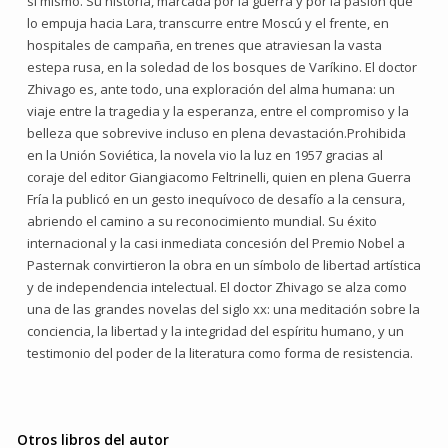
sí mismo. Su historia, marcada por la guerra y por la pasión que
lo empuja hacia Lara, transcurre entre Moscú y el frente, en
hospitales de campaña, en trenes que atraviesan la vasta
estepa rusa, en la soledad de los bosques de Varíkino. El doctor
Zhivago es, ante todo, una exploración del alma humana: un
viaje entre la tragedia y la esperanza, entre el compromiso y la
belleza que sobrevive incluso en plena devastación.Prohibida
en la Unión Soviética, la novela vio la luz en 1957 gracias al
coraje del editor Giangiacomo Feltrinelli, quien en plena Guerra
Fría la publicó en un gesto inequívoco de desafío a la censura,
abriendo el camino a su reconocimiento mundial. Su éxito
internacional y la casi inmediata concesión del Premio Nobel a
Pasternak convirtieron la obra en un símbolo de libertad artística
y de independencia intelectual. El doctor Zhivago se alza como
una de las grandes novelas del siglo xx: una meditación sobre la
conciencia, la libertad y la integridad del espíritu humano, y un
testimonio del poder de la literatura como forma de resistencia.
Otros libros del autor