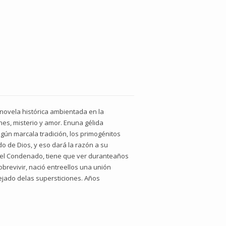
 novela histórica ambientada en la
ones, misterio y amor. Enuna gélida
egún marcala tradición, los primogénitos
 de Dios, y eso dará la razón a su
a, el Condenado, tiene que ver duranteaños
revivir, nació entreellos una unión
ejado delas supersticiones. Años