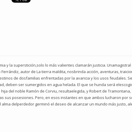
ia y la superstición,solo lo más valientes clamarán justicia. Unamagistral
 Ferrándiz, autor de La tierra maldita, nosbrinda acción, aventuras, traici
destinos de dosfamilias enfrentadas por la avaricia y los usos feudales. S
, deben ser sumergidos en agua helada. El que se hunda será elescogido
 la hija del noble Ramón de Corviu, resultaelegida, y Robert de Tramontan
 sus posesiones. Pero, en esos instantes en que ambos lucharon por sob
 el alma delperdedor germinó el deseo de alcanzar un mundo más justo, al