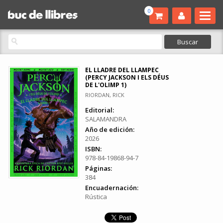
0
EL LLADRE DEL LLAMPEC
(PERCY JACKSON I ELS DÉUS
DE L'OLIMP 1)
RIORDAN, RICK
Editorial:
SALAMANDRA
Año de edición:
2026
ISBN:
978-84-19868-94-7
Páginas:
384
Encuadernación:
Rústica