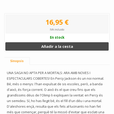
16,95 €
IVA incluido
En stock
Añadir a la cesta
Sinopsis
UNA SAGA NO APTA PER A MORTALS: ARA AMB NOVES I
ESPECTACULARS COBERTES! En Percy Jackson és un noi normal.
Bé, més o menys: l'han expulsat de sis escoles, però, a banda
d'això, és força corrent. O això és el que creu fins que els
grandíssims déus de l'Olimp li expliquen la veritat: en Percy és
un semideu. Sí, ho has llegit bé, és el fill d'un déu i una mortal.
D'aleshores ençà, resulta que els fets al·lucinants no han fet
més que començar, perquè té la missió d'evitar que esclati una