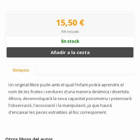
15,50 €
IVA incluido
En stock
Añadir a la cesta
Sinopsis
Un original llibre puzle amb el qual l'infant podrà aprendre el
nom de les fruites i verdures d'una manera dinàmica i divertida.
Alhora, desenvoluparà la seva capacitat psicomotriu i potenciarà
l'observació, l'associació i la manipulació, ja que haurà
d'encaixar les peces extraïbles al lloc corresponent.
Otros libros del autor