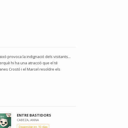
això provoca la indignació dels visitants...
perquè hi ha una atracció que el té
nes Crostó i el Marcel resoldre els
ENTRE BASTIDORS
CABEZA, ANNA
Disponible en 10 días