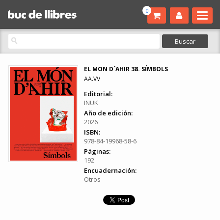
0
EL MON D´AHIR 38. SÍMBOLS
AA.VV
Editorial:
INUK
Año de edición:
2026
ISBN:
978-84-19968-58-6
Páginas:
192
Encuadernación:
Otros