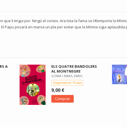
en que li tingui por. Ningú el coneix. Ara tota la fama se lÆemporta la Mòm
r! El Papu posarà en marxa un pla per evitar que la Mòmia sigui aplaudida 
RS A
ELS QUATRE BANDOLERS
AL MONTNEGRE
GOMA I RIBAS, ENRIC
Disponible en 10 días
9,00 €
Comprar