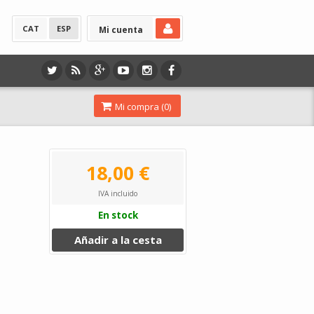
CAT
ESP
Mi cuenta
Mi compra (
0
)
18,00 €
IVA incluido
En stock
Añadir a la cesta