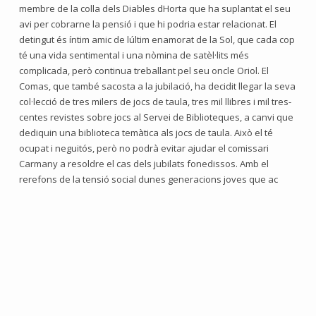
membre de la colla dels Diables dHorta que ha suplantat el seu
avi per cobrarne la pensió i que hi podria estar relacionat. El
detingut és íntim amic de lúltim enamorat de la Sol, que cada cop
té una vida sentimental i una nòmina de satèl·lits més
complicada, però continua treballant pel seu oncle Oriol. El
Comas, que també sacosta a la jubilació, ha decidit llegar la seva
col·lecció de tres milers de jocs de taula, tres mil llibres i mil tres-
centes revistes sobre jocs al Servei de Biblioteques, a canvi que
dediquin una biblioteca temàtica als jocs de taula. Això el té
ocupat i neguitós, però no podrà evitar ajudar el comissari
Carmany a resoldre el cas dels jubilats fonedissos. Amb el
rerefons de la tensió social dunes generacions joves que ac