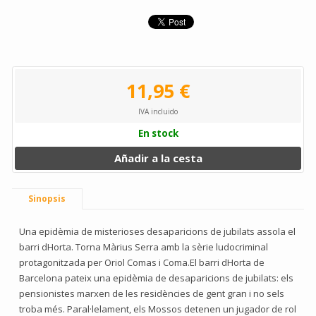
11,95 €
IVA incluido
En stock
Añadir a la cesta
Sinopsis
Una epidèmia de misterioses desaparicions de jubilats assola el
barri dHorta. Torna Màrius Serra amb la sèrie ludocriminal
protagonitzada per Oriol Comas i Coma.El barri dHorta de
Barcelona pateix una epidèmia de desaparicions de jubilats: els
pensionistes marxen de les residències de gent gran i no sels
troba més. Paral·lelament, els Mossos detenen un jugador de rol