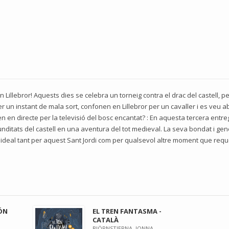
n Lillebror! Aquests dies se celebra un torneig contra el drac del castell, 
un instant de mala sort, confonen en Lillebror per un cavaller i es veu aboc
en directe per la televisió del bosc encantat? : En aquesta tercera entreg
unditats del castell en una aventura del tot medieval. La seva bondat i gen
ideal tant per aquest Sant Jordi com per qualsevol altre moment que requ
ÓN
EL TREN FANTASMA -
CATALÀ
BJÖRNSTJERNA, JONNA