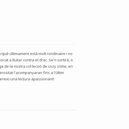
perquè últimament està molt rondinaire i no
at a lluitar contra el drac. Se'n sortirà, o
a de la nostra col·lecció de cozy crime, en
erositat l'acompanyaran fins a l'últim
ereixi una lectura apassionant!