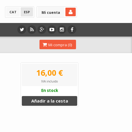
CAT
ESP
Mi cuenta
Mi compra (
0
)
16,00 €
IVA incluido
En stock
Añadir a la cesta