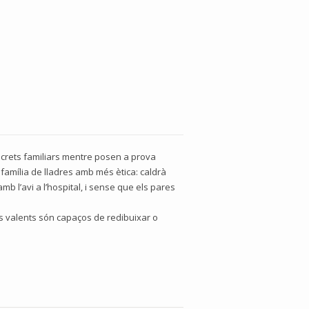
secrets familiars mentre posen a prova
 família de lladres amb més ètica: caldrà
amb l’avi a l’hospital, i sense que els pares
s valents són capaços de redibuixar o