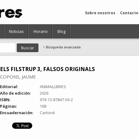
Sobre nosotros
Contacto
Noticias
Horario
Blog
Búsqueda avanzada
ELS FILSTRUP 3, FALSOS ORIGINALS
COPONS, JAUME
Editorial:
ANIMALLIBRES
Año de edición:
2026
ISBN:
979-13-87847-56-2
Páginas:
168
Encuadernación:
Cartoné