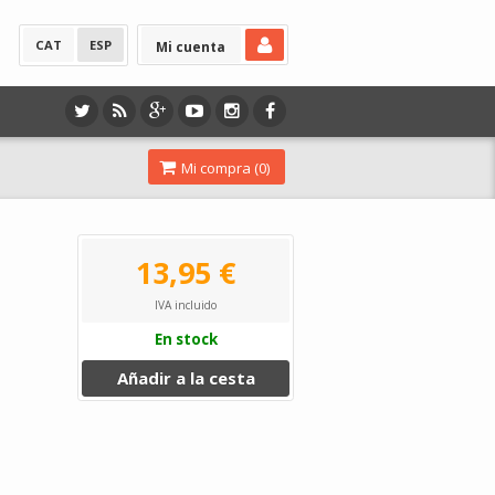
CAT
ESP
Mi cuenta
Mi compra (
0
)
13,95 €
IVA incluido
En stock
Añadir a la cesta