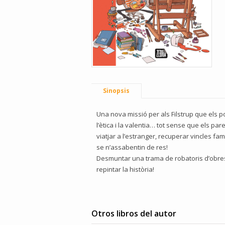
Sinopsis
Una nova missió per als Filstrup que els p
l’ètica i la valentia… tot sense que els p
viatjar a l’estranger, recuperar vincles fami
se n’assabentin de res!
Desmuntar una trama de robatoris d’obres 
repintar la història!
Otros libros del autor