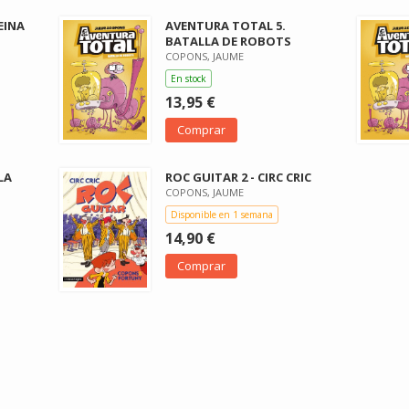
EINA
AVENTURA TOTAL 5.
BATALLA DE ROBOTS
COPONS, JAUME
En stock
13,95 €
Comprar
LA
ROC GUITAR 2 - CIRC CRIC
COPONS, JAUME
Disponible en 1 semana
14,90 €
Comprar