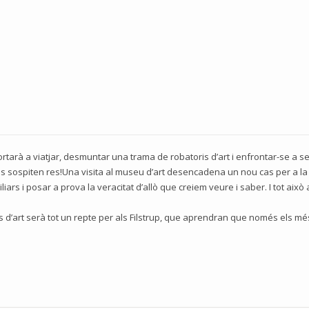
ortarà a viatjar, desmuntar una trama de robatoris d’art i enfrontar-se a 
ares sospiten res!Una visita al museu d’art desencadena un nou cas per a la
liars i posar a prova la veracitat d’allò que creiem veure i saber. I tot això 
d’art serà tot un repte per als Filstrup, que aprendran que només els mé