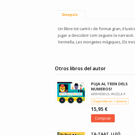
Sinopsis
Un llibre tot cartró i de format gran, il·l
jugar a descobrir com segueix la narració. 
Vermella, Les mongetes màgiques, Els tres 
Otros libros del autor
PUJA AL TREN DELS
NUMEROS!
ARRHENIUS, INGELA P.
Disponible en 1 semana
15,95 €
Comprar
TA-TAAT. LLEÓ