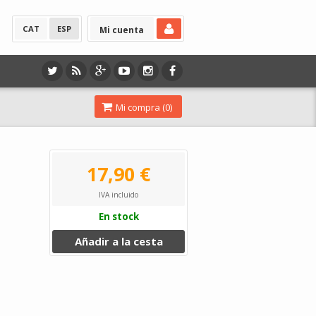
CAT
ESP
Mi cuenta
Mi compra (
0
)
17,90 €
IVA incluido
En stock
Añadir a la cesta