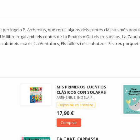
ustrat per Ingela P. Arrhenius, que recull alguns dels contes clàssics més p
Un llibre regal amb els contes de La Rínxols d'Or i els tres ossos, La Caput
cabridets murris, La Ventafocs, Els follets i els sabaters i Els tres porq
MIS PRIMEROS CUENTOS
CLÁSICOS CON SOLAPAS
ARRHENIUS, INGELA P.
Disponible en 1 semana
17,90 €
Comprar
TA-TAAT. CARBASSA