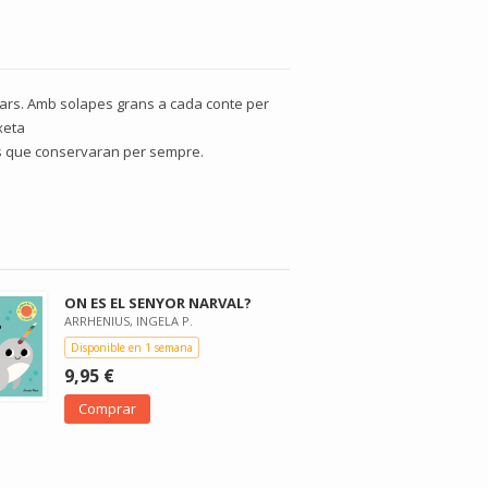
opulars. Amb solapes grans a cada conte per
xeta
uets que conservaran per sempre.
ON ES EL SENYOR NARVAL?
ARRHENIUS, INGELA P.
Disponible en 1 semana
9,95 €
Comprar