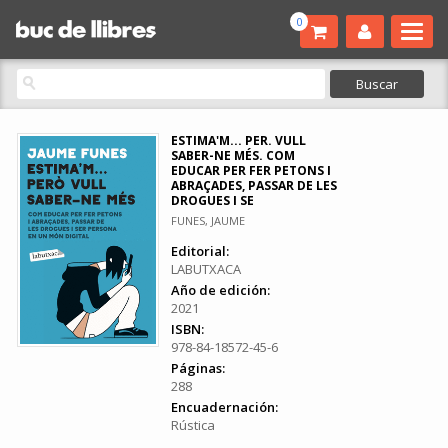
0
ESTIMA'M... PER. VULL
SABER-NE MÉS. COM
EDUCAR PER FER PETONS I
ABRAÇADES, PASSAR DE LES
DROGUES I SE
FUNES, JAUME
Editorial:
LABUTXACA
Año de edición:
2021
ISBN:
978-84-18572-45-6
Páginas:
288
Encuadernación:
Rústica