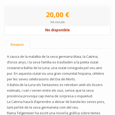
20,00 €
IVA incluido
No disponible
Sinopsis
A causa de la malaltia de la seva germana Maia, la Catrina,
d’onze anys, i la seva família es traslladen a la petita ciutat
costanera Bahía de la Luna, una ciutat coneguda pel seu aire
pur. En aquesta ciutat viu una gran comunitat hispana, cèlebre
per les seves celebracions del Dia de Morts.
A Bahía de la Luna els fantasmes es retroben amb els éssers
estimats, i van i venen entre els vius, sense que la seva
presència provoqui cap mena de sorpresa o inquietud.
La Catrina haurà d’aprendre a deixar de banda les seves pors,
tant pel bé de la seva germaneta com del seu.
Raina Telgemeier ha escrit una novel·la gràfica sobre temes