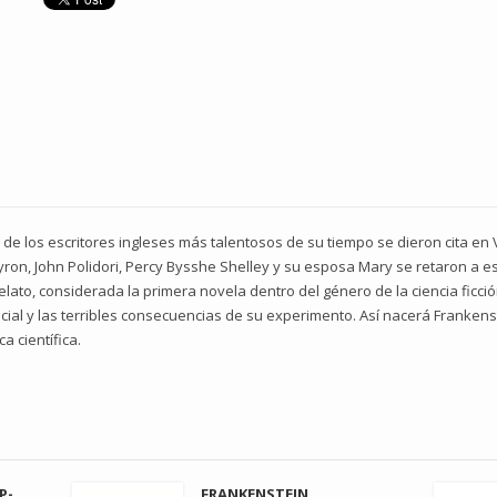
de los escritores ingleses más talentosos de su tiempo se dieron cita en Vi
ron, John Polidori, Percy Bysshe Shelley y su esposa Mary se retaron a esc
relato, considerada la primera novela dentro del género de la ciencia ficci
icial y las terribles consecuencias de su experimento. Así nacerá Franken
ca científica.
P-
FRANKENSTEIN