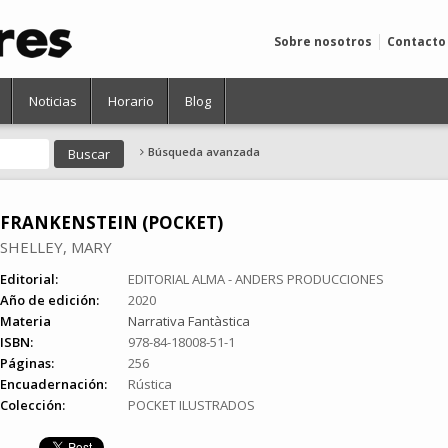
Sobre nosotros
Contacto
Noticias
Horario
Blog
Búsqueda avanzada
FRANKENSTEIN (POCKET)
SHELLEY, MARY
Editorial:
EDITORIAL ALMA - ANDERS PRODUCCIONES
Año de edición:
2020
Materia
Narrativa Fantàstica
ISBN:
978-84-18008-51-1
Páginas:
256
Encuadernación:
Rústica
Colección:
POCKET ILUSTRADOS