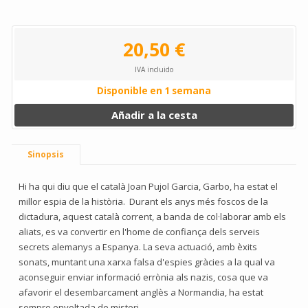
20,50 €
IVA incluido
Disponible en 1 semana
Añadir a la cesta
Sinopsis
Hi ha qui diu que el català Joan Pujol Garcia, Garbo, ha estat el
millor espia de la història. Durant els anys més foscos de la
dictadura, aquest català corrent, a banda de col·laborar amb els
aliats, es va convertir en l'home de confiança dels serveis
secrets alemanys a Espanya. La seva actuació, amb èxits
sonats, muntant una xarxa falsa d'espies gràcies a la qual va
aconseguir enviar informació errònia als nazis, cosa que va
afavorir el desembarcament anglès a Normandia, ha estat
sempre envoltada de misteri.