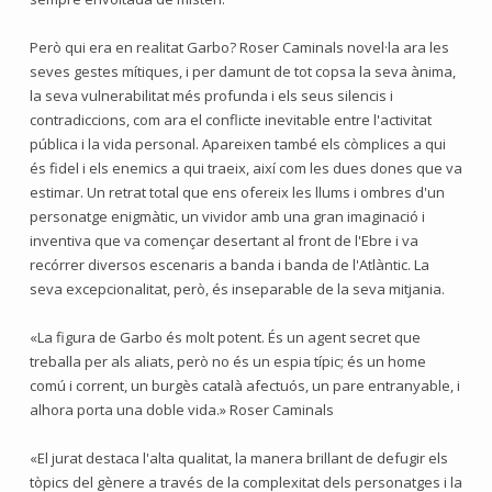
Però qui era en realitat Garbo? Roser Caminals novel·la ara les
seves gestes mítiques, i per damunt de tot copsa la seva ànima,
la seva vulnerabilitat més profunda i els seus silencis i
contradiccions, com ara el conflicte inevitable entre l'activitat
pública i la vida personal. Apareixen també els còmplices a qui
és fidel i els enemics a qui traeix, així com les dues dones que va
estimar. Un retrat total que ens ofereix les llums i ombres d'un
personatge enigmàtic, un vividor amb una gran imaginació i
inventiva que va començar desertant al front de l'Ebre i va
recórrer diversos escenaris a banda i banda de l'Atlàntic. La
seva excepcionalitat, però, és inseparable de la seva mitjania.
«La figura de Garbo és molt potent. És un agent secret que
treballa per als aliats, però no és un espia típic; és un home
comú i corrent, un burgès català afectuós, un pare entranyable, i
alhora porta una doble vida.» Roser Caminals
«El jurat destaca l'alta qualitat, la manera brillant de defugir els
tòpics del gènere a través de la complexitat dels personatges i la