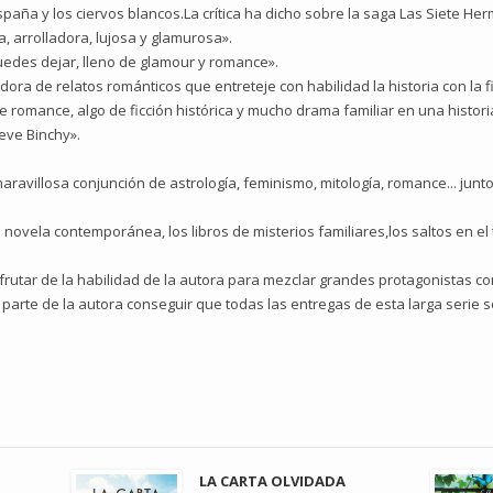
paña y los ciervos blancos.La crítica ha dicho sobre la saga Las Siete Her
, arrolladora, lujosa y glamurosa».
puedes dejar, lleno de glamour y romance».
dora de relatos románticos que entreteje con habilidad la historia con la f
de romance, algo de ficción histórica y mucho drama familiar en una histo
eve Binchy».
ravillosa conjunción de astrología, feminismo, mitología, romance... jun
a novela contemporánea, los libros de misterios familiares,los saltos en el t
sfrutar de la habilidad de la autora para mezclar grandes protagonistas c
or parte de la autora conseguir que todas las entregas de esta larga serie
LA CARTA OLVIDADA