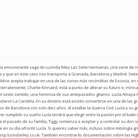
la emocionante saga de Lucinda Riley Las Siete Hermanas, una serie de no
s y que en este caso nos transporta a Granada, Barcelona y Madrid. Siet
lièse acepta trabajar en una de las zonas más recónditas de Escocia, en 
errateniente, Charlie Kinnaird, está a punto de alterar su futuro e, irón
el sexto sentido, una herencia de sus antepasados gitanos. Lucía Amaya-Al
daron La Candela. En su destino está escrito convertirse en una de las gra
co de Barcelona con solo diez años. Al estallar la Guerra Civil, Lucía y su
er cumplido su sueño Lucía tendrá que elegir entre la pasión por el baile
 el pasado de su familia, Tiggy comienza a aceptar y a controlar su don 
ue en su día afrontó Lucía. Si quieres saber más, incluso sobre mitología gri
: esp.lucindariley.co.uk. También encontrarás documentación sobre las H