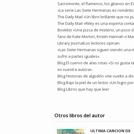
Sacromonte, el flamenco, los gitanos en Es
«La serie Las Siete Hermanas es romántica
The Daily Mail «Un libro brillante que no 
The Daily Mail «Riley es una experta conta
Booklist «Una pizca de misterio, un poco 
fans de Kate Morton, Kristin Hannah o Ma
Library JournalLos lectores opinan:
«Las Siete Hermanas siguen siendo una ma
sufrir a partes iguales».
Blog El cuervo de alas rotas «Si os gusta l
es vuestra autora».
Blog Historias de algodón «He vuelto a di
Blog Bajo la piel de un lector «Un logro p
Blog Libros que hay que leer
Otros libros del autor
ULTIMA CANCION DE