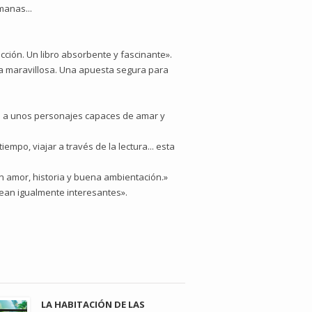
manas...
icción. Un libro absorbente y fascinante».
ria maravillosa. Una apuesta segura para
to a unos personajes capaces de amar y
iempo, viajar a través de la lectura... esta
on amor, historia y buena ambientación.»
 sean igualmente interesantes».
LA HABITACIÓN DE LAS