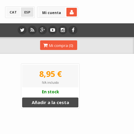
CAT
ESP
Mi cuenta
Mi compra (
0
)
8,95 €
IVA incluido
En stock
Añadir a la cesta