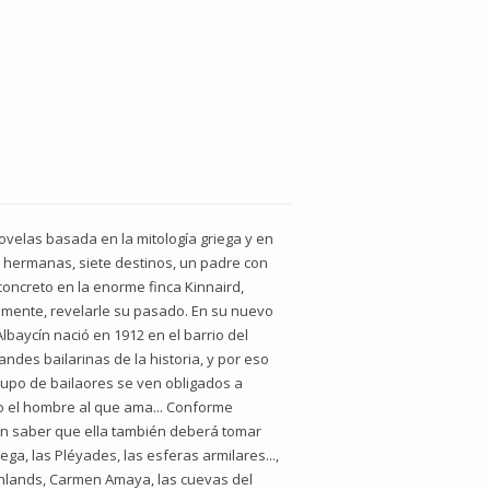
velas basada en la mitología griega y en
e hermanas, siete destinos, un padre con
concreto en la enorme finca Kinnaird,
icamente, revelarle su pasado. En su nuevo
baycín nació en 1912 en el barrio del
ndes bailarinas de la historia, y por eso
 grupo de bailaores se ven obligados a
 o el hombre al que ama... Conforme
sin saber que ella también deberá tomar
ega, las Pléyades, las esferas armilares...,
ighlands, Carmen Amaya, las cuevas del