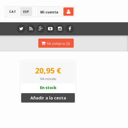
CAT
ESP
Mi cuenta
Mi compra (
0
)
20,95 €
IVA incluido
En stock
Añadir a la cesta