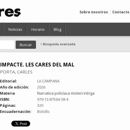
Sobre nosotros
Contacto
Noticias
Horario
Blog
Búsqueda avanzada
IMPACTE. LES CARES DEL MAL
PORTA, CARLES
Editorial:
LA CAMPANA
Año de edición:
2026
Materia
Narrativa policíaca misteri intriga
ISBN:
979-13-87564-38-4
Páginas:
320
Encuadernación:
Bolsillo