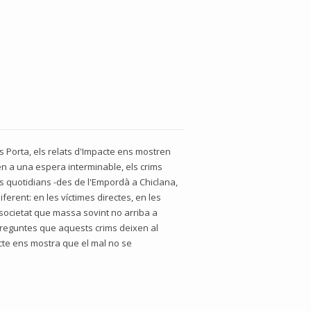
es Porta, els relats d'Impacte ens mostren
en a una espera interminable, els crims
s quotidians -des de l'Empordà a Chiclana,
erent: en les víctimes directes, en les
a societat que massa sovint no arriba a
s preguntes que aquests crims deixen al
acte ens mostra que el mal no se