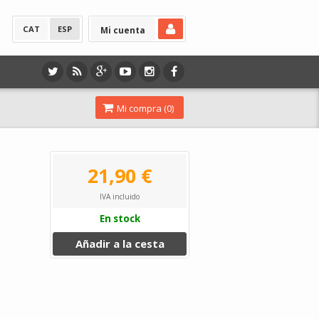
CAT
ESP
Mi cuenta
Mi compra (
0
)
21,90 €
IVA incluido
En stock
Añadir a la cesta