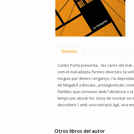
Sinopsis
Carles Porta presenta... les cares del mal.
com el mal adopta formes diverses: la viol
moguts per diners i enganys, i la depreda
de Magaluf a Biscaia-, protagonitzats sovi
famílies que conviuen amb l'absència o la c
temps per aturar-ho. Lluny de recrear-se en
descobert. I amb una narració àgil, una mi
Otros libros del autor