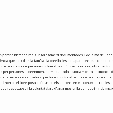
 A partir d'històries reals i rigorosament documentades, i de la mà de Carl
ència que neix dins la família i la parella, les desaparicions que condemn
ció exercida sobre persones vulnerables. Són casos ocorreguts en entorn
nt per persones aparentment normals. I cada història mostra un impacte dif
ulpa, en els investigadors que lluiten contra el temps i el silenci, i en un
 l'horror, el llibre posa el focus en els patrons, en els contextos i en le
rada respectuosa i la voluntat clara d'anar més enllà del fet criminal, Imp