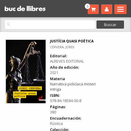
0
JUSTÍCIA QUASI POÈTICA
CERVERA, JORDI
Editorial:
ALREVES EDITORIAL
Año de edición:
2021
Materia
Narrativa policíaca misteri
intriga
ISBN:
978-84-18584-00-8
Páginas:
380
Encuadernación:
Rústica
Colección: