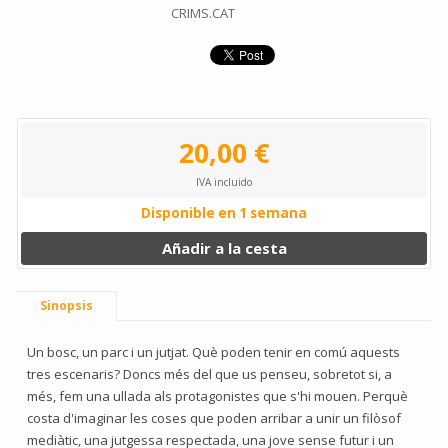
CRIMS.CAT
20,00 €
IVA incluido
Disponible en 1 semana
Añadir a la cesta
Sinopsis
Un bosc, un parc i un jutjat. Què poden tenir en comú aquests
tres escenaris? Doncs més del que us penseu, sobretot si, a
més, fem una ullada als protagonistes que s'hi mouen. Perquè
costa d'imaginar les coses que poden arribar a unir un filòsof
mediàtic, una jutgessa respectada, una jove sense futur i un