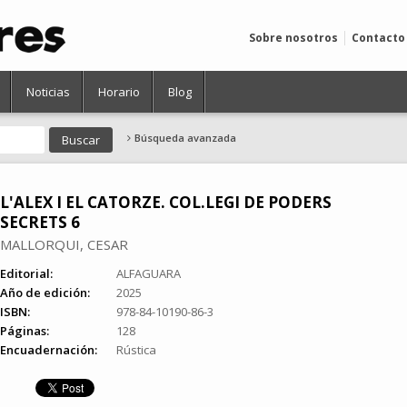
Sobre nosotros
Contacto
Noticias
Horario
Blog
Búsqueda avanzada
L'ALEX I EL CATORZE. COL.LEGI DE PODERS
SECRETS 6
MALLORQUI, CESAR
Editorial:
ALFAGUARA
Año de edición:
2025
ISBN:
978-84-10190-86-3
Páginas:
128
Encuadernación:
Rústica