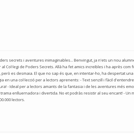
poders secrets i aventures inimaginables... Benvingut, ja n'ets un nou alumne
 al Col·legi de Poders Secrets. Allà ha fet amics increïbles i ha après com 
e, però es desmaia. El que no sap és que, en intentar-ho, ha despertat una 
en una col·lecció per a lectors aprenents: - Text senzill i fàcil d'entendre 
a! - Ideal per a lectors amants de la fantasia i de les aventures més emoc
a trama enlluernadora i divertida. No et podràs resistir al seu encant! - Un 
0.000 lectors.