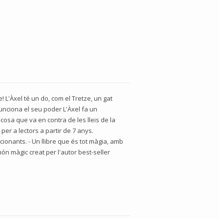
! L'Àxel té un do, com el Tretze, un gat
funciona el seu poder L'Àxel fa un
cosa que va en contra de les lleis de la
per a lectors a partir de 7 anys.
ionants. - Un llibre que és tot màgia, amb
món màgic creat per l'autor best-seller