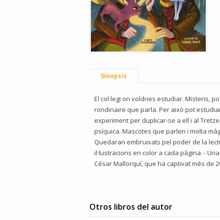
Sinopsis
El col·legi on voldries estudiar. Misteris, 
rondinaire que parla. Per això pot estudiar
experiment per duplicar-se a ell i al Tretz
psíquica. Mascotes que parlen i molta màgia 
Quedaran embruixats pel poder de la lectur
il·lustracions en color a cada pàgina. - Un
César Mallorquí, que ha captivat més de 20
Otros libros del autor