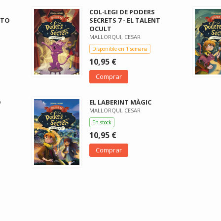
COL·LEGI DE PODERS
NTO
SECRETS 7 - EL TALENT
OCULT
MALLORQUI, CESAR
Disponible en 1 semana
10,95 €
Comprar
O
EL LABERINT MÀGIC
MALLORQUI, CESAR
En stock
10,95 €
Comprar