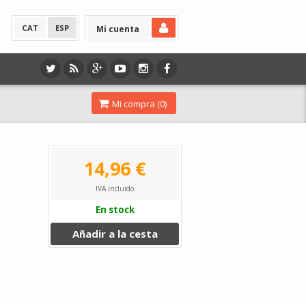
CAT
ESP
Mi cuenta
Mi compra (
0
)
14,96 €
IVA incluido
En stock
Añadir a la cesta