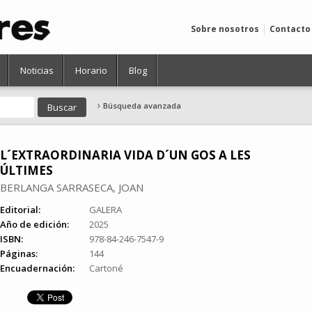
Sobre nosotros
Contacto
Noticias
Horario
Blog
Búsqueda avanzada
L´EXTRAORDINARIA VIDA D´UN GOS A LES
ÚLTIMES
BERLANGA SARRASECA, JOAN
Editorial:
GALERA
Año de edición:
2025
ISBN:
978-84-246-7547-9
Páginas:
144
Encuadernación:
Cartoné