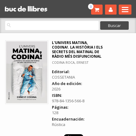
0
L'UNIVERS MATINA,
CODINA!. LA HISTÒRIA I ELS
SECRETS DEL MATINAL DE
RÀDIO MÉS DISFUNCIONAL
CODINA ROCA, ERNEST
Editorial:
COSSETANIA
Año de edición:
2026
ISBN:
978-84-1356-566-8
Páginas:
128
Encuadernación:
Rústica