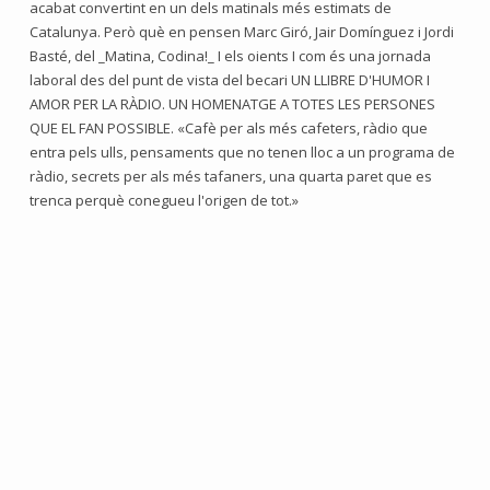
acabat convertint en un dels matinals més estimats de
Catalunya. Però què en pensen Marc Giró, Jair Domínguez i Jordi
Basté, del _Matina, Codina!_ I els oients I com és una jornada
laboral des del punt de vista del becari UN LLIBRE D'HUMOR I
AMOR PER LA RÀDIO. UN HOMENATGE A TOTES LES PERSONES
QUE EL FAN POSSIBLE. «Cafè per als més cafeters, ràdio que
entra pels ulls, pensaments que no tenen lloc a un programa de
ràdio, secrets per als més tafaners, una quarta paret que es
trenca perquè conegueu l'origen de tot.»