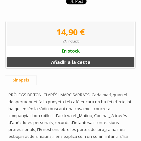
14,90 €
IVA incluido
En stock
Añadir a la cesta
Sinopsis
PRÒLEGS DE TONI CLAPÉS I MARC SARRATS. Cada matí, quan el
despertador et fa la punyeta i el cafè encara no ha fet efecte, hi
ha qui encén la ràdio buscant una cosa molt concreta:
companyia i bon rotllo. I d'això va el _Matina, Codina!_ A través
d'anècdotes personals, records d'infantesa i confessions
professionals, l'Ernest ens obre les portes del programa més
esbojarrat dels matins, i ens explica com un somni infantil s'ha