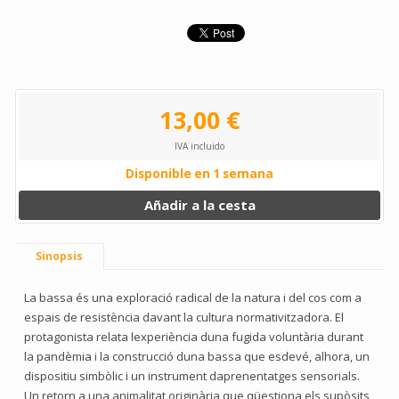
13,00 €
IVA incluido
Disponible en 1 semana
Añadir a la cesta
Sinopsis
La bassa és una exploració radical de la natura i del cos com a
espais de resistència davant la cultura normativitzadora. El
protagonista relata lexperiència duna fugida voluntària durant
la pandèmia i la construcció duna bassa que esdevé, alhora, un
dispositiu simbòlic i un instrument daprenentatges sensorials.
Un retorn a una animalitat originària que qüestiona els supòsits