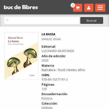
0
LA BASSA
MANUEL BIVAR
Editorial:
LLEONARD MUNTANER
Año de edición:
2026
Materia
Narrativa - ficció i temes afins
ISBN:
978-84-10377-81-3
Páginas:
136
Encuadernación:
Rústica
Colección:
DEBIAIX