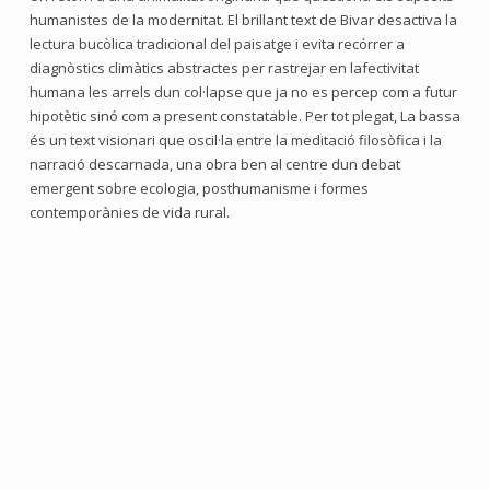
humanistes de la modernitat. El brillant text de Bivar desactiva la
lectura bucòlica tradicional del paisatge i evita recórrer a
diagnòstics climàtics abstractes per rastrejar en lafectivitat
humana les arrels dun col·lapse que ja no es percep com a futur
hipotètic sinó com a present constatable. Per tot plegat, La bassa
és un text visionari que oscil·la entre la meditació filosòfica i la
narració descarnada, una obra ben al centre dun debat
emergent sobre ecologia, posthumanisme i formes
contemporànies de vida rural.