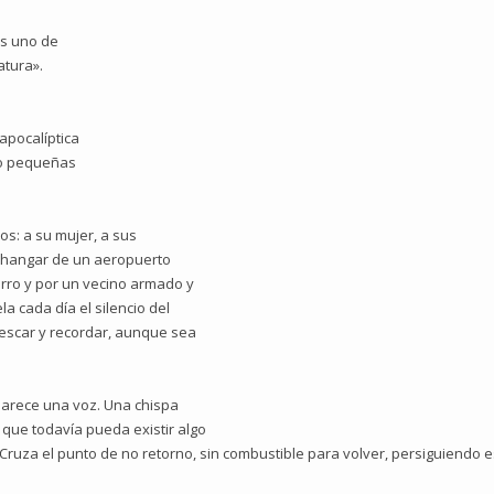
es uno de
atura».
apocalíptica
s o pequeñas
dos: a su mujer, a sus
l hangar de un aeropuerto
ro y por un vecino armado y
a cada día el silencio del
escar y recordar, aunque sea
aparece una voz. Una chispa
 que todavía pueda existir algo
Cruza el punto de no retorno, sin combustible para volver, persiguiendo es