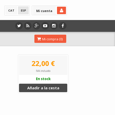
CAT
ESP
Mi cuenta
Mi compra (
0
)
22,00 €
IVA incluido
En stock
Añadir a la cesta