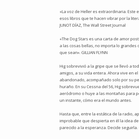
«La voz de Heller es extraordinaria. Este 
esos libros que te hacen vibrar por la liter
JUNOT DÍAZ, The Wall Street Journal
«The Dog Stars es una carta de amor post
a las cosas bellas, no importa lo grande
que sean». GILLIAN FLYNN
Hig sobrevivió a la gripe que se llevó a to
amigos, a su vida entera. Ahora vive en e
abandonado, acompañado solo por su per
huraño. En su Cessna del 56, Hig sobrevuel
aeródromo o huye a las montañas para p
un instante, cómo era el mundo antes.
Hasta que, entre la estática de la radio, 
improbable que despierta en él la idea de
parecido a la esperanza. Decide seguirla. 